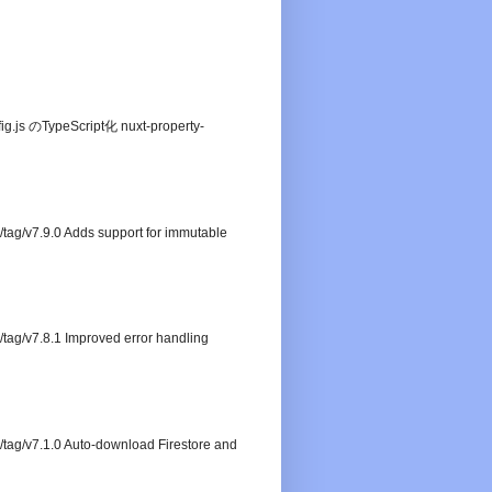
 のTypeScript化 nuxt-property-
.9.0 Adds support for immutable
7.8.1 Improved error handling
.1.0 Auto-download Firestore and