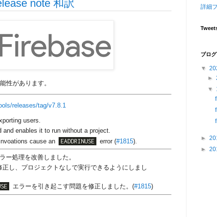
 release note 和訳
詳細
Tweet
ブログ
▼
20
►
可能性があります。
▼
ools/releases/tag/v7.8.1
xporting users.
nd enables it to run without a project.
►
20
 invoations cause an
EADDRINUSE
error (
#1815
).
►
20
ラー処理を改善しました。
修正し、プロジェクトなしで実行できるようにしまし
USE
エラーを引き起こす問題を修正しました。(
#1815
)