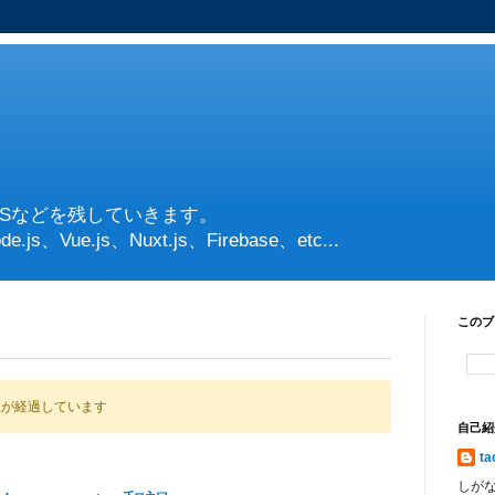
PSなどを残していきます。
de.js、Vue.js、Nuxt.js、Firebase、etc...
このブ
上が経過しています
自己紹
ta
しが