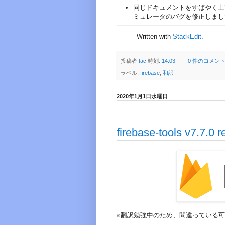
同じドキュメントをすばやく上書き
ミュレータのバグを修正しまし
Written with
StackEdit
.
投稿者
tac
時刻:
14:03
0 件のコメント
ラベル:
firebase
,
和訳
2020年1月1日水曜日
firebase-tools v7.7.0
※翻訳勉強中のため、間違っている