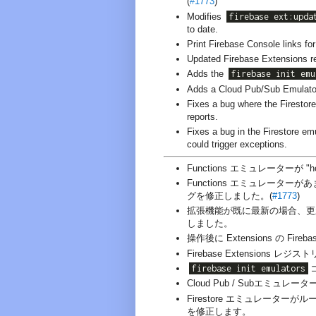
(
#1773
)
Modifies
firebase ext:upda
to date.
Print Firebase Console links fo
Updated Firebase Extensions re
Adds the
firebase init emu
Adds a Cloud Pub/Sub Emulato
Fixes a bug where the Firestor
reports.
Fixes a bug in the Firestore em
could trigger exceptions.
Functions エミュレーターが
Functions エミュレータ
グを修正しました。(
#1773
)
拡張機能が既に最新の場合、更
しました。
操作後に Extensions の Fir
Firebase Extensions
firebase init emulators
Cloud Pub / Subエミュレ
Firestore エミュレータ
を修正します。