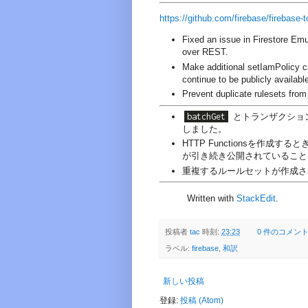
https://github.com/firebase/firebase-t
Fixed an issue in Firestore Em
over REST.
Make additional setIamPolicy c
continue to be publicly availabl
Prevent duplicate rulesets from
batchGet
とトランザクションがR
しました。
HTTP Functionsを作成す
が引き続き公開されていること
重複するルールセットが作成さ
Written with
StackEdit
.
投稿者
tac
時刻:
23:23
0 件のコメント
ラベル:
firebase
,
和訳
新しい投稿
登録:
投稿 (Atom)