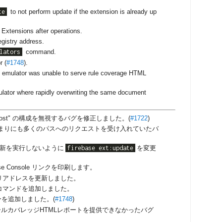
te
to not perform update if the extension is already up
r Extensions after operations.
gistry address.
lators
command.
r (
#1748
).
e emulator was unable to serve rule coverage HTML
ulator where rapidly overwriting the same document
 "host" の構成を無視するバグを修正しました。(
#1722
)
ーがあまりにも多くのパスへのリクエストを受け入れていたバ
新を実行しないように
firebase ext:update
を変更
ebase Console リンクを印刷します。
 レジストリアドレスを更新しました。
コマンドを追加しました。
ーターを追加しました。(
#1748
)
ーがルールカバレッジHTMLレポートを提供できなかったバグ