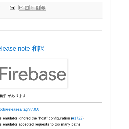
:
 release note 和訳
可能性があります。
ools/releases/tag/v7.8.0
 emulator ignored the “host” configuration (
#1722
)
s emulator accepted requests to too many paths