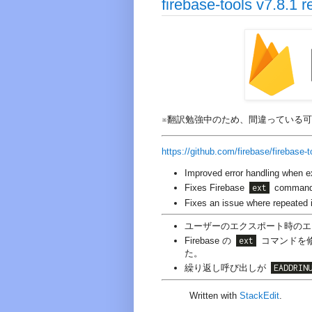
firebase-tools v7.8.1
※翻訳勉強中のため、間違っている
https://github.com/firebase/firebase-t
Improved error handling when e
Fixes Firebase
ext
command a
Fixes an issue where repeated
ユーザーのエクスポート時のエ
Firebase の
ext
コマンドを
た。
繰り返し呼び出しが
EADDRIN
Written with
StackEdit
.