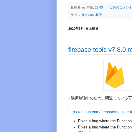
投稿者
tac
時刻:
22:43
1 件のコメント
ラベル:
firebase
,
和訳
2020年1月4日土曜日
firebase-tools v7.8.0
※翻訳勉強中のため、間違っている
https://github.com/firebase/firebase-t
Fixes a bug where the Functions
Fixes a bug where the Function