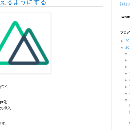
ptを使えるようにする
詳細
Tweet
ブログ
►
20
▼
20
►
►
►
►
►
OK
►
►
▼
ipt化
の導入
ます。