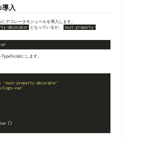
の導入
めにデコレータモジュールを導入します。
rty-decorator
となっているが、
nuxt-property-
peScriptにします。
m
'nuxt-property-decorator'
s/Logo.vue'
Vue