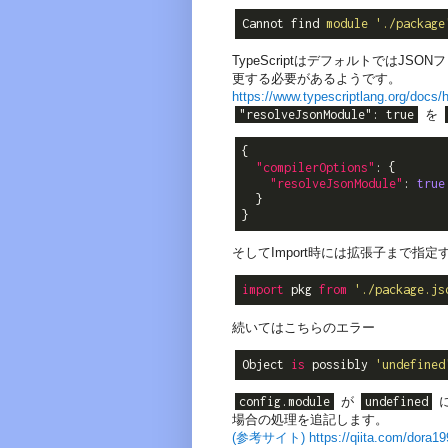
Cannot find 
module
'./package
TypeScriptはデフォルトではJS
更する必要があるようです。
https://www.typescriptlang.org/docs/
"resolveJsonModule": true
を
{

"compilerOptions"
: {

"resolveJsonModule"
: 
true
  }

そしてImport時には拡張子まで指定
import
 pkg 
from
'./package.js
続いてはこちらのエラー
Object 
is
 possibly 
'undefined
config.module
が
undefined
場合の処理を追記します。
(参考サイト) https://qiita.com/dora199