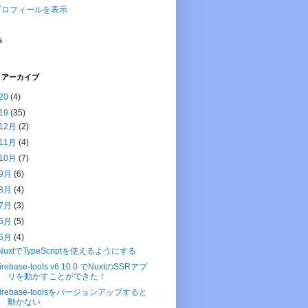
プロフィールを表示
s
 アーカイブ
20
(4)
19
(35)
12月
(2)
11月
(4)
10月
(7)
9月
(6)
8月
(4)
7月
(3)
6月
(5)
5月
(4)
NuxtでTypeScriptを使えるようにする
firebase-tools v6.10.0 でNuxtのSSRアプ
リを動かすことができた！
firebase-toolsをバージョンアップすると
動かない