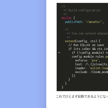
/*

   ** Build configuration

   */
build
: {

publicPath
: 
'/assets/'
,

/*

     ** You can extend webpack
     */
extend
(config, ctx) {

      // Run ESLint on save

      if (ctx.isDev && ctx.isC
+       if (!config.module) re
        config.module.rules.
p
          enforce: 
'pre'
,

          test: /\.(js|vue|ts)
          loader: 
'eslint-loa
          exclude: /(node_modu
        })

      }

    }

これでひとまず起動できるようにな