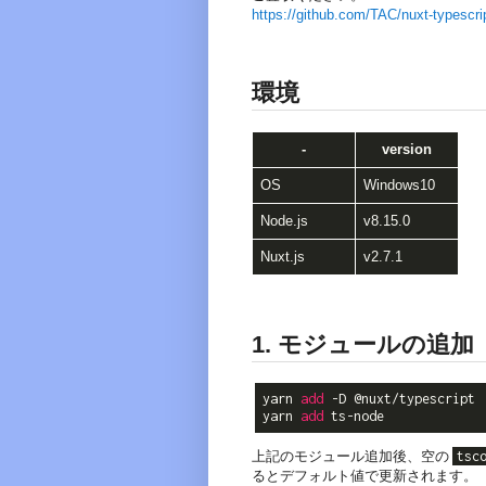
https://github.com/TAC/nuxt-typescr
環境
-
version
OS
Windows10
Node.js
v8.15.0
Nuxt.js
v2.7.1
1. モジュールの追加
yarn 
add
 -D @nuxt/typescript

yarn 
add
上記のモジュール追加後、空の
tsc
るとデフォルト値で更新されます。