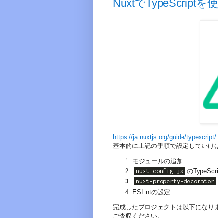
NuxtでTypeScri
https://ja.nuxtjs.org/guide/typescript/
基本的に上記の手順で設定していけば
モジュールの追加
nuxt.config.js
のTypeScr
nuxt-property-decorator
ESLintの設定
完成したプロジェクトは以下になり
ご査収ください。