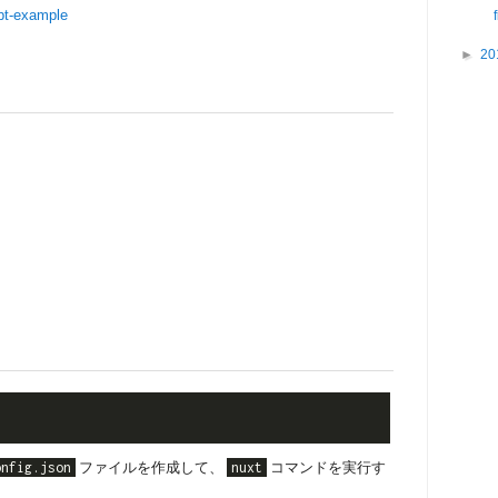
ipt-example
►
20
onfig.json
ファイルを作成して、
nuxt
コマンドを実行す