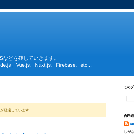
PSなどを残していきます。
de.js、Vue.js、Nuxt.js、Firebase、etc...
このブ
上が経過しています
自己紹
ta
しが