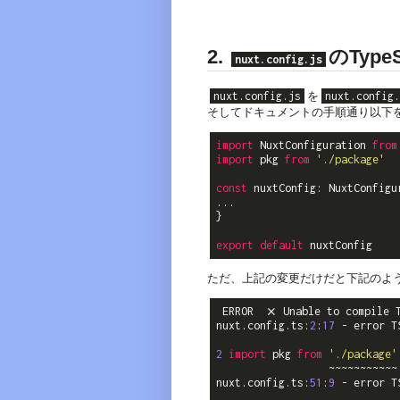
2.
のTypeS
nuxt.config.js
nuxt.config.js
を
nuxt.config.
そしてドキュメントの手順通り以下
import
 NuxtConfiguration 
from
import
 pkg 
from
'./package'
const
 nuxtConfig: NuxtConfigur
...

}

export
default
ただ、上記の変更だけだと下記のよ
 ERROR  ⨯ Unable to compile T
nuxt.config.ts:
2
:
17
 - error T
2
import
 pkg 
from
'./package'
                  ~~~~~~~~~~~

nuxt.config.ts:
51
:
9
 - error T