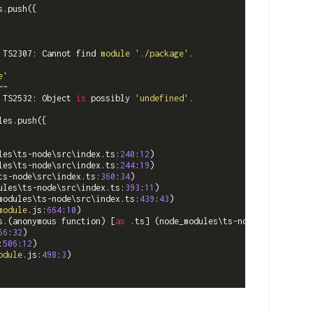
s.push({

 TS2307: Cannot find 
module
'./package'
.

e'
~

 TS2532: Object 
is
 possibly 
'undefined'
.

les.push({

les\ts-node\src\index.ts:
240
:
12
)

les\ts-node\src\index.ts:
244
:
19
)

ts-node\src\index.ts:
360
:
34
)

ules\ts-node\src\index.ts:
393
:
11
)

modules\ts-node\src\index.ts:
439
:
43
)

module
.js:
664
:
10
)

s.(anonymous function) [
as
 .ts] (node_modules\ts-node\src\index.
66
:
32
)

:
506
:
12
)

odule
.js:
498
:
3
)
