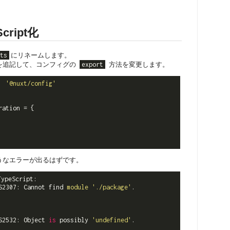
cript化
ts
にリネームします。
を追記して、コンフィグの
export
方法を変更します。
'@nuxt/config'
ation = {

うなエラーが出るはずです。
ypeScript:                                                      
S2307: Cannot find 
module
'./package'
.

S2532: Object 
is
 possibly 
'undefined'
.
