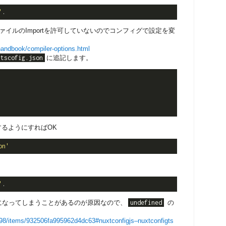
'
ONファイルのImportを許可していないのでコンフィグで設定を変
handbook/compiler-options.html
tscofig.json
に追記します。
するようにすればOK
on'
'
になってしまうことがあるのが原因なので、
undefined
の
8/items/932506fa995962d4dc63#nuxtconfigjs–nuxtconfigts