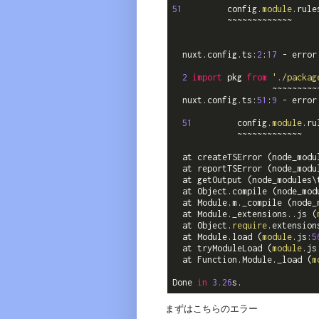
51
         config.
module
.rule
           ~~~~~~~~~~~~~

  nuxt.config.ts:
2
:
17
 - error
2
import
 pkg 
from
'./packag
                    ~~~~~~~~~~
  nuxt.config.ts:
51
:
9
 - error
51
         config.
module
.ru
             ~~~~~~~~~~~~~

  at createTSError (node_modu
  at reportTSError (node_modu
  at getOutput (node_modules\
  at Object.compile (node_mod
  at Module.m._compile (node_
  at Module._extensions..js (
  at Object.
require
.extension
  at Module.load (
module
.js:
5
  at tryModuleLoad (
module
.js
  at Function.Module._load (
m
Done 
in
3.26
まずはこちらのエラー