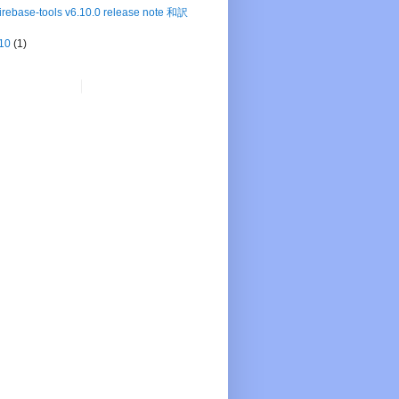
firebase-tools v6.10.0 release note 和訳
10
(1)