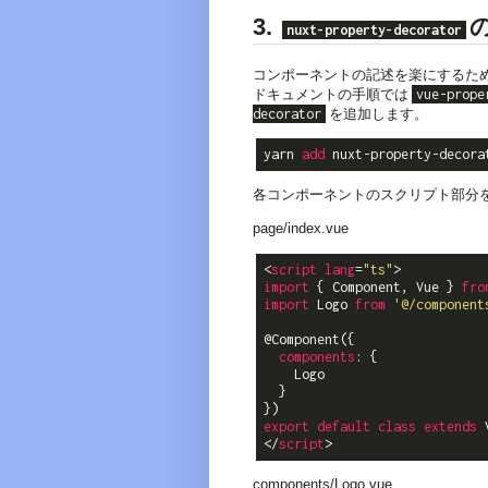
3.
nuxt-property-decorator
コンポーネントの記述を楽にするた
ドキュメントの手順では
vue-prope
decorator
を追加します。
yarn 
add
各コンポーネントのスクリプト部分をTy
page/index.vue
<
script
lang
=
"ts"
>
import
 { Component, Vue } 
fro
import
 Logo 
from
'@/component
@Component({

components
: {

    Logo

  }

export
default
class
extends
</
script
>
components/Logo.vue