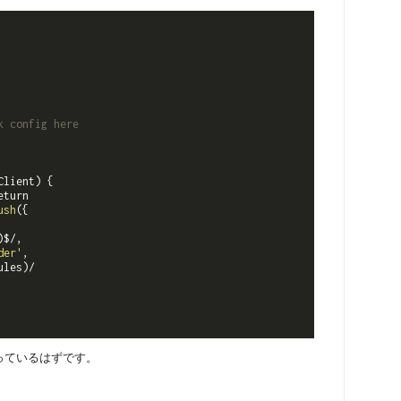
 config here

lient) {

turn

ush
({

$/,

der'
,

les)/

っているはずです。