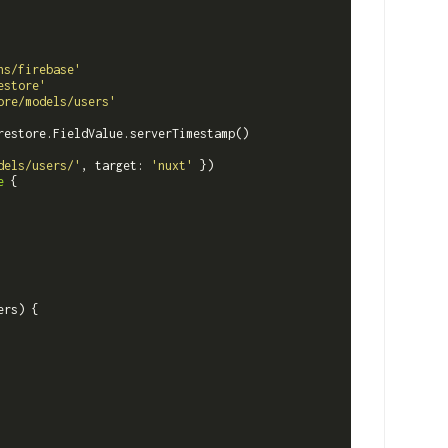
ns/firebase'
estore'
ore/models/users'
restore.FieldValue.serverTimestamp()

dels/users/'
, target: 
'nuxt'
e
 {

ers
)
 {
