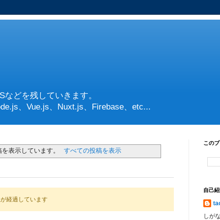
PSなどを残していきます。
de.js、Vue.js、Nuxt.js、Firebase、etc...
このブ
稿を表示しています。
すべての投稿を表示
自己紹
上が経過しています
ta
しが