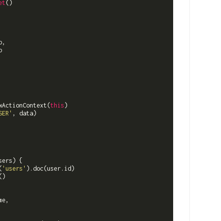
et
()

,



wActionContext(
this
)

SER'
, data)

sers
)
 {

(
'users'
).doc(user.id)

()

e,
