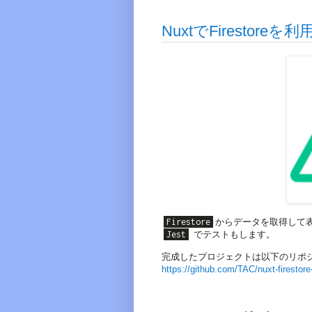
NuxtでFirestor
Firestore
からデータを取得して
Jest
でテストもします。
完成したプロジェクトは以下のリポ
https://github.com/TAC/nuxt-firestor