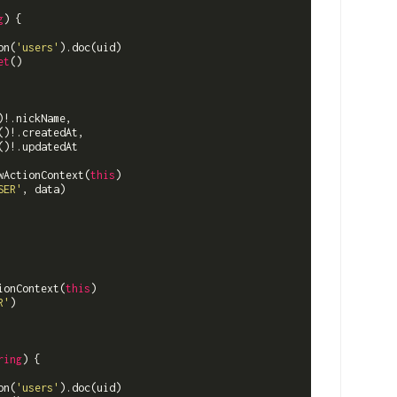
g
)
 {

on(
'users'
).doc(uid)

et
()

!.nickName,

)!.createdAt,

)!.updatedAt

wActionContext(
this
)

SER'
, data)

ionContext(
this
)

R'
)

ring
)
 {

on(
'users'
).doc(uid)
