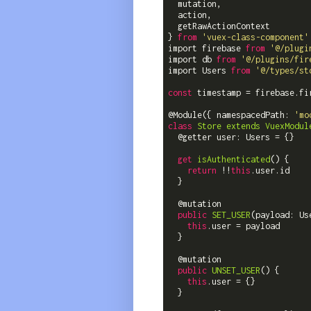
  mutation,

  action,

  getRawActionContext

} 
from
'vuex-class-component'
import firebase 
from
'@/plugi
import db 
from
'@/plugins/fir
import Users 
from
'@/types/st
const
 timestamp = firebase.fi
@Module({ namespacedPath: 
'mo
class
Store
extends
VuexModul
  @getter user: Users = {}

get
isAuthenticated
(
)
 {

return
 !!
this
.user.id

  }

  @
mutation

public
SET_USER
(
payload: Us
this
.user = payload

  }

  @
mutation

public
UNSET_USER
(
)
 {

this
.user = {}

  }
