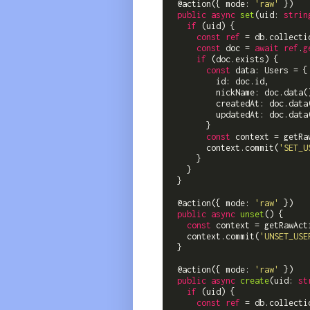
  @action({ mode: 
'raw'
 })

public
async
set
(
uid: 
strin
if
 (uid) {

const
ref
 = db.collecti
const
 doc = 
await
ref
.
g
if
 (doc.exists) {

const
 data: Users = {

          id: doc.id,

          nickName: doc.data()
          createdAt: doc.data(
          updatedAt: doc.data(
        }

const
 context = getRa
        context.commit(
'SET_U
      }

    }

  }

  @action({ mode: 
'raw'
 })

public
async
unset
(
)
 {

const
 context = getRawAct
    context.commit(
'UNSET_USE
  }

  @action({ mode: 
'raw'
 })

public
async
create
(
uid: 
st
if
 (uid) {

const
ref
 = db.collecti