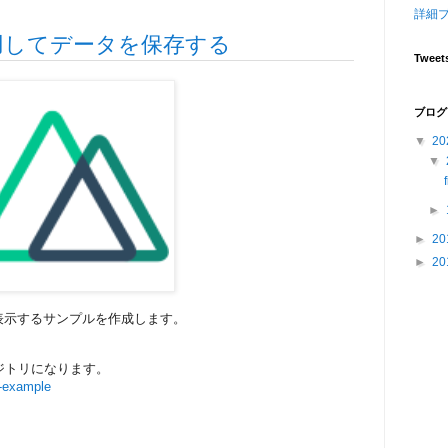
詳細
eを利用してデータを保存する
Tweet
ブログ
▼
20
▼
►
►
20
►
20
表示するサンプルを作成します。
ジトリになります。
e-example