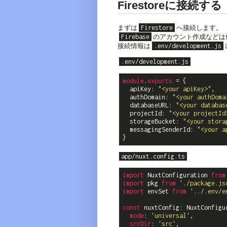
Firestoreに接続する
まずは
Firestore
へ接続します。
Firebase
のアカウント作成などは
接続情報は
.env/development.js
.env/development.js
module
.
exports
 = {

  apiKey: 
"<your apiKey>"
,

  authDomain: 
"<your authDoma
  databaseURL: 
"<your databas
  projectId: 
"<your projectId
  storageBucket: 
"<your stora
  messagingSenderId: 
"<your a
app/nuxt.config.ts
import
 NuxtConfiguration 
from
import
 pkg 
from
'./package.js
import
 envSet 
from
'../.env/e
const
 nuxtConfig: NuxtConfigur
mode
: 
'universal'
,

srcDir
: 
'src'
,
