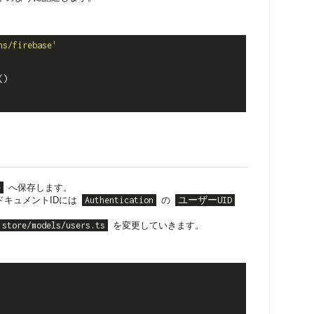
ns/firebase'
)

e
へ保存します。
キュメントIDには
Authentication
の
ユーザーUID
store/models/users.ts
を変更していきます。