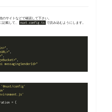
他のサイトなどで確認して下さい。
に記載して、
nuxt.config.ts
で読み込むようにします。
in>"
,

eURL>"
,

>"
,

geBucket>"
,

pi messagingSenderId>"
'@nuxt/config'
on'
nvironment.js'
ation = {
