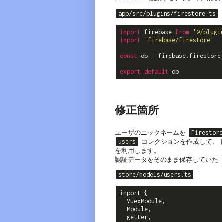
app/src/plugins/firestore.ts
import
 firebase 
from
'@/plugi
import
'firebase/firestore'
const
 db = firebase.firestore(
export
default
修正箇所
ユーザのニックネームを
Firestor
users
コレクションを作成して、ド
を利用します。
認証データをそのまま保存していた
store/models/users.ts
import {

  VuexModule,

  Module,

  getter,
