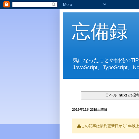
忘備録
気になったことや開発のTI
JavaScript、TypeScript、No
ラベル
nuxt
の投
2019年11月23日土曜日
この記事は最終更新日から1年以