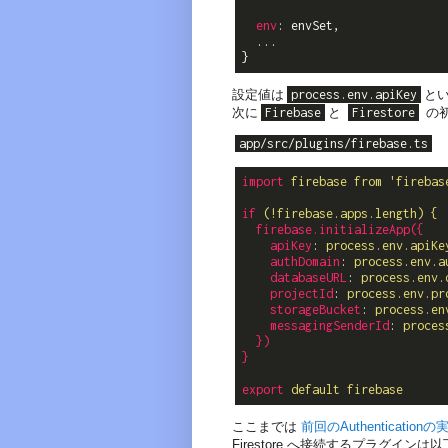
env
: envSet,

  ...

設定値は
process.env.apiKey
と
次に
Firebase
と
Firestore
の
app/src/plugins/firebase.ts
import
firebase from 'firebas
if
(!firebase.apps.length) {
firebase.initializeApp({
apiKey
: 
process.env.apiKe
authDomain
: 
process.env.a
databaseURL
: 
process.env.
projectId
: 
process.env.pr
storageBucket
: 
process.en
messagingSenderId
: 
proces
})
}
export
default firebase
ここまでは
前回のAuthenticationの
Firestore へ接続するプラグイン