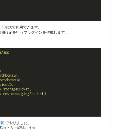
いう形式で利用できます。
初期設定を行うプラグインを作成します。
e/app'
y,
uthDomain,
databaseURL,
ojectId,
v.storageBucket,
s.env.messagingSenderId
実装
でやりました。
は以下のように記述します。