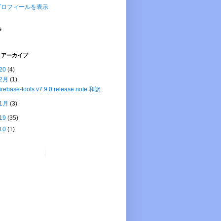
プロフィールを表示
s
 アーカイブ
20
(4)
2月
(1)
firebase-tools v7.9.0 release note 和訳
1月
(3)
19
(35)
10
(1)