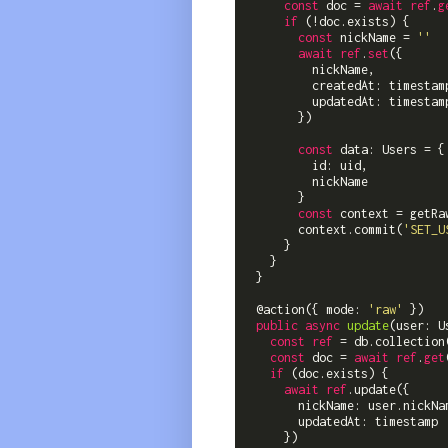
const
 doc = 
await
ref
.
g
if
 (!doc.exists) {

const
 nickName = 
''
await
ref
.
set
({

          nickName,

          createdAt: timestamp
          updatedAt: timestamp
        })

const
 data: Users = {

          id: uid,

          nickName

        }

const
 context = getRa
        context.commit(
'SET_U
      }

    }

  }

  @action({ mode: 
'raw'
 })

public
async
update
(
user: U
const
ref
 = db.collection
const
 doc = 
await
ref
.
get
if
 (doc.exists) {

await
ref
.update({

        nickName: user.nickNam
        updatedAt: timestamp

      })
